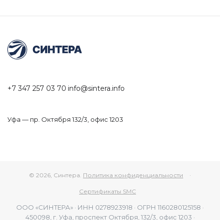
пагинация
публикаций
+7 347 257 03 70
info@sintera.info
Уфа — пр. Октября 132/3, офис 1203
© 2026, Синтера.
Политика конфиденциальности
·
Сертификаты SMC
ООО «СИНТЕРА» · ИНН 0278923918 · ОГРН 1160280125158 ·
450098, г. Уфа, проспект Октября, 132/3, офис 1203 ·