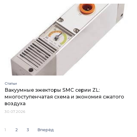
Статьи
Вакуумные эжекторы SMC серии ZL:
многоступенчатая схема и экономия сжатого
воздуха
30.07.2026
Постраничная
1
2
3
Вперёд