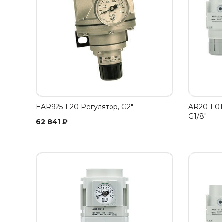
EAR925-F20 Регулятор, G2"
AR20-F01
G1/8"
62 841
₽