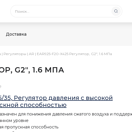
Доставка
а
|
Регуляторы
|
AR
|
EAR925-F20-X425 Регулятор, G2″, 1.6 МПа
Р, G2″, 1.6 МПА
е
5/35,
Регулятор давления с высокой
скной способностью
значен для понижения давления сжатого воздуха и поддер
анном уровне
я пропускная способность