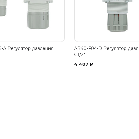
-A Регулятор давления,
AR40-F04-D Регулятор давл
G1/2"
4 407
₽