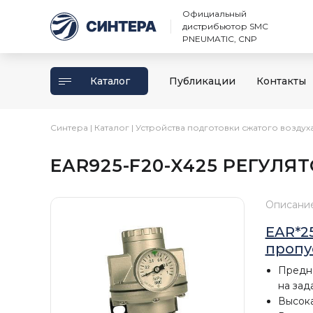
Официальный
дистрибьютор SMC
PNEUMATIC, CNP
Каталог
Публикации
Контакты
Синтера
|
Каталог
|
Устройства подготовки сжатого воздух
EAR925-F20-X425 РЕГУЛЯТО
Описани
EAR*2
пропу
Предна
на зад
Высока