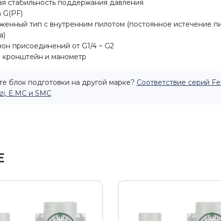
я стабильность поддержания давления
 G(PF)
женный тип с внутренним пилотом (постоянное истечение п
а)
зон присоединений от
G1/4 ~ G2
 кронштейн и манометр
е блок подготовки на другой марке?
Соответствие серий Fe
i, E.MC и SMC
Е