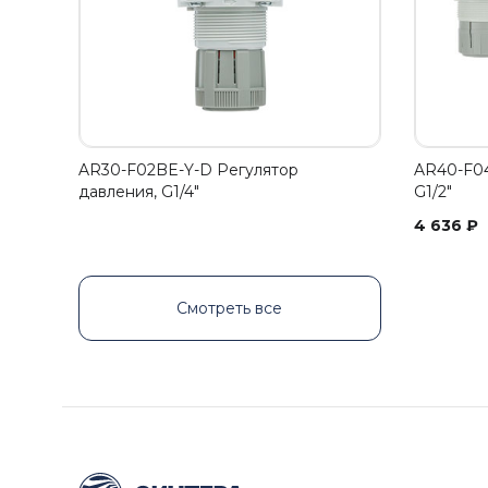
AR30-F02BE-Y-D Регулятор
AR40-F04
давления, G1/4"
G1/2"
4 636
₽
Смотреть все