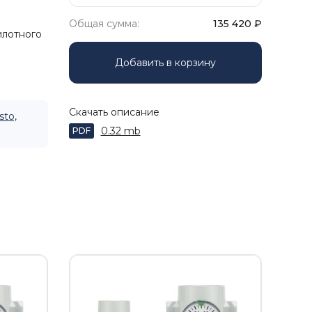
Общая сумма:
135 420
₽
илотного
Добавить в корзину
Скачать описание
sto,
0.32 mb
PDF