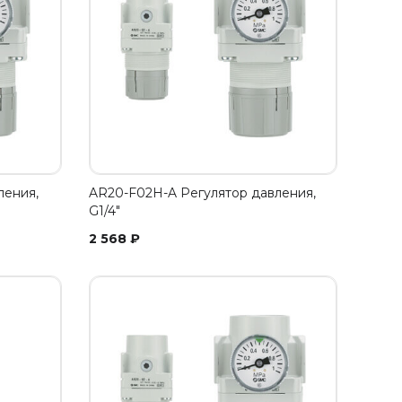
ления,
AR20-F02H-A Регулятор давления,
G1/4"
2 568
₽