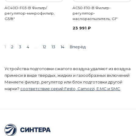
AC40D-F03-B Фильтр/
AC50-F10-B Фильтр-
регулятор-микрофильтр,
регулятор-
G3/8"
маслораспылитель, G1"
23 991
₽
1
2
3
4
…
12
13
14
Вперёд
Устройства подготовки сжатого воздуха удаляют из воздуха
примеси в виде твердых, жидких и газообразных включений
Меняете фильтр, регулятор или блок подготовки другой
марки?
соответствие серий Festo, Camozzi, E.MC и SMC
.