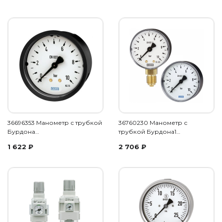
36696353 Манометр с трубкой
36760230 Манометр с
Бурдона…
трубкой Бурдона1…
1 622
₽
2 706
₽