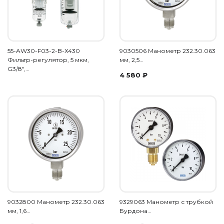
55-AW30-F03-2-B-X430
9030506 Манометр 232.30.063
Фильтр-регулятор, 5 мкм,
мм, 2,5…
G3/8",…
4 580
₽
9032800 Манометр 232.30.063
9329063 Манометр с трубкой
мм, 1,6…
Бурдона…