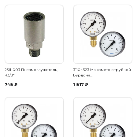
2511-003 Пневмоглушитель,
31104323 Манометр с трубкой
R3/8"
Бурдона…
748
₽
1 817
₽