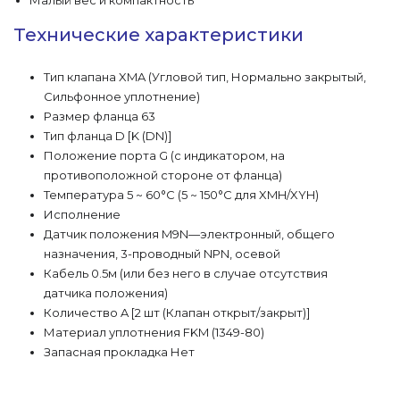
Малый вес и компактность
Технические характеристики
Тип клапана XMA (Угловой тип, Нормально закрытый,
Сильфонное уплотнение)
Размер фланца 63
Тип фланца D [K (DN)]
Положение порта G (с индикатором, на
противоположной стороне от фланца)
Температура 5 ~ 60°C (5 ~ 150°C для XMH/XYH)
Исполнение
Датчик положения M9N—электронный, общего
назначения, 3-проводный NPN, осевой
Кабель 0.5м (или без него в случае отсутствия
датчика положения)
Количество A [2 шт (Клапан открыт/закрыт)]
Материал уплотнения FKM (1349-80)
Запасная прокладка Нет