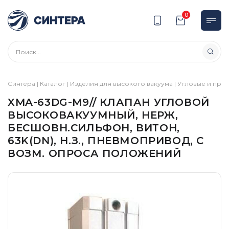
0
Синтера
|
Каталог
|
Изделия для высокого вакуума
|
Угловые и пря
XMA-63DG-M9// КЛАПАН УГЛОВОЙ
ВЫСОКОВАКУУМНЫЙ, НЕРЖ,
БЕСШОВН.СИЛЬФОН, ВИТОН,
63K(DN), Н.З., ПНЕВМОПРИВОД, С
ВОЗМ. ОПРОСА ПОЛОЖЕНИЙ