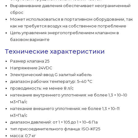
Выравнивание давления обеспечивает неограниченный
сброс
Может использоваться в портативном оборудовании, так
как не требуется воздух на собственное потребление
Цепь управления энергопотреблением клапаном в
базовом варианте
Технические характеристики
Размер клапана 25
Напряжение 24VDC
Электрический ввод G залитый кабель
диапазон рабочих температур: 5–40 °C
проводимость: не менее 8 л/с
натекание внутреннего уплотнения: не более 1,3 × 10–10
м3×Па/с
натекание внешнего уплотнения: не более 1,3 × 10–11
м3×Па/с
диапазон давлений: от 1 × 105 до 1 × 10–6 Па
тип присоединительного фланца: ISO-KF25
масса: 0,7 кг