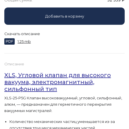
Общая сумма:
52 539
₽
Добавить в корзину
Скачать описание
PDF
1.25 mb
Описание
XLS, Угловой клапан для высокого
вакуума, электромагнитный,
сильфонный тип
XLS-25-P5G Клапан высоковакуумный, угловой, сильфонный,
алюм, — предназначен для герметичного перекрытия
вакуумных магистралей.
Количество механических частиц уменьшается из-за
отсутствия трущихся механических частей