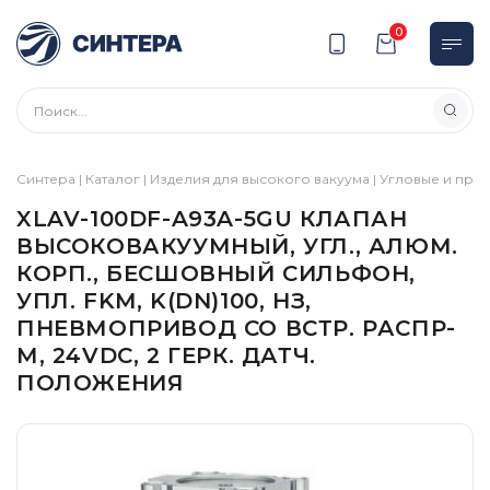
0
Синтера
|
Каталог
|
Изделия для высокого вакуума
|
Угловые и пря
XLAV-100DF-A93A-5GU КЛАПАН
ВЫСОКОВАКУУМНЫЙ, УГЛ., АЛЮМ.
КОРП., БЕСШОВНЫЙ СИЛЬФОН,
УПЛ. FKM, K(DN)100, НЗ,
ПНЕВМОПРИВОД СО ВСТР. РАСПР-
М, 24VDC, 2 ГЕРК. ДАТЧ.
ПОЛОЖЕНИЯ