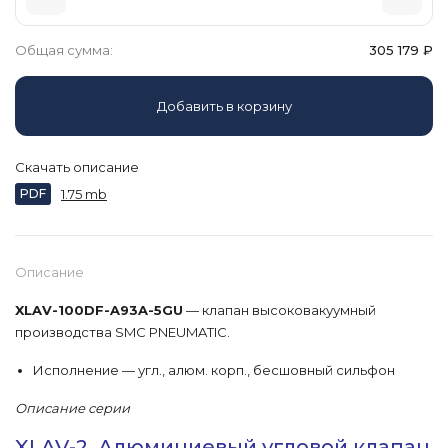
Общая сумма:
305 179
₽
Добавить в корзину
Скачать описание
PDF
1.75 mb
Описание
XLAV-100DF-A93A-5GU
— клапан высоковакуумный
производства SMC PNEUMATIC.
Исполнение — угл., алюм. корп., бесшовный сильфон
Описание серии
XLAV-2, Алюминиевый угловой клапан