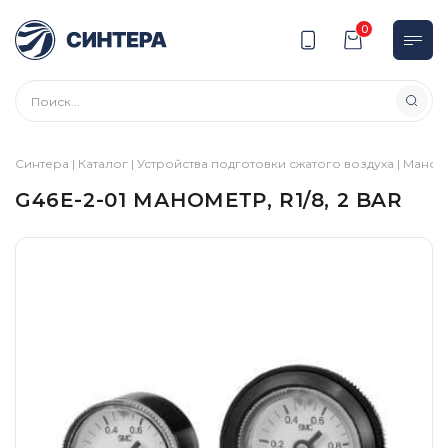
0
Синтера
|
Каталог
|
Устройства подготовки сжатого воздуха
|
Маном
G46E-2-01 МАНОМЕТР, R1/8, 2 BAR