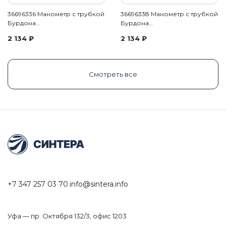
36696336 Манометр с трубкой
36696338 Манометр с трубкой
Бурдона…
Бурдона…
2 134
₽
2 134
₽
Смотреть все
+7 347 257 03 70
info@sintera.info
Уфа — пр. Октября 132/3, офис 1203