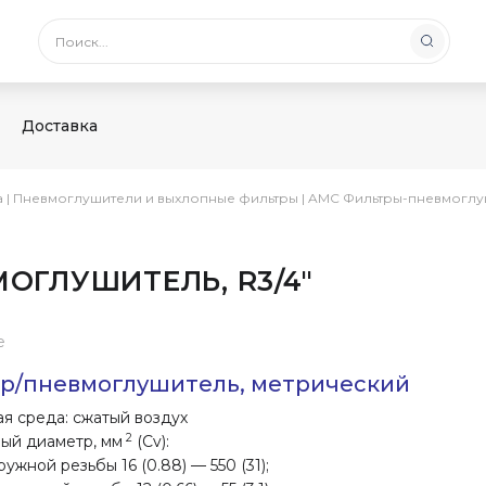
Доставка
а
|
Пневмоглушители и выхлопные фильтры
|
AMC Фильтры-пневмоглу
ОГЛУШИТЕЛЬ, R3/4″
е
р/пневмоглушитель, метрический
я среда: сжатый воздух
2
ый диаметр, мм
(Cv):
ружной резьбы 16 (0.88) — 550 (31);