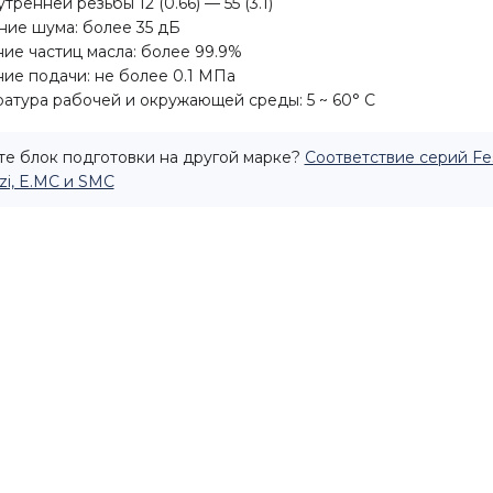
тренней резьбы 12 (0.66) — 55 (3.1)
ие шума: более 35 дБ
ие частиц масла: более 99.9%
ие подачи: не более 0.1 МПа
атура рабочей и окружающей среды: 5 ~ 60° C
е блок подготовки на другой марке?
Соответствие серий Fe
i, E.MC и SMC