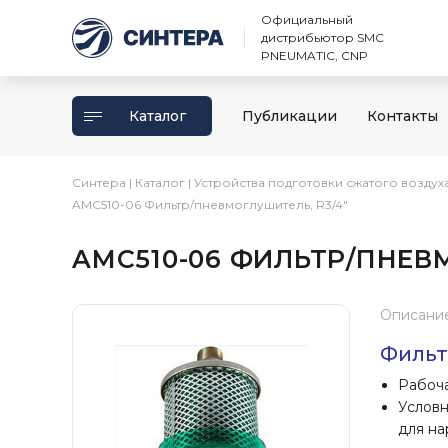
Официальный
дистрибьютор SMC
PNEUMATIC, CNP
Каталог
Публикации
Контакты
Синтера
|
Каталог
|
Устройства подготовки сжатого воздух
AMC510-06 Фильтр/пневмоглушитель, R3/4″
AMC510-06 ФИЛЬТР/ПНЕВМ
Описани
Фильт
Рабоча
Условн
для на