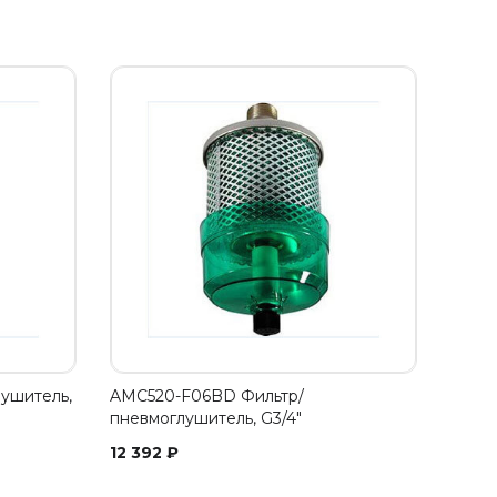
ушитель,
AMC520-F06BD Фильтр/
пневмоглушитель, G3/4"
12 392
₽