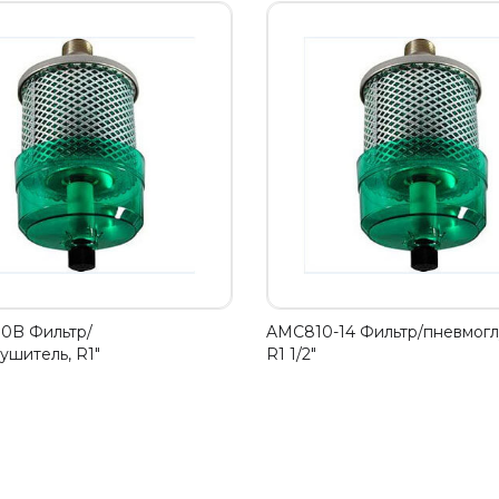
0B Фильтр/
AMC810-14 Фильтр/пневмогл
ушитель, R1"
R1 1/2"