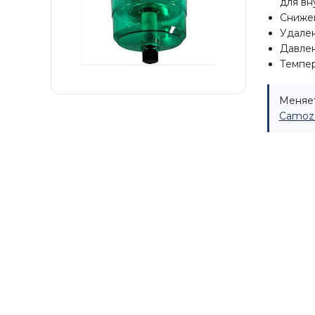
для вну
Снижен
Удален
Давлен
Темпер
Меняет
Camozz