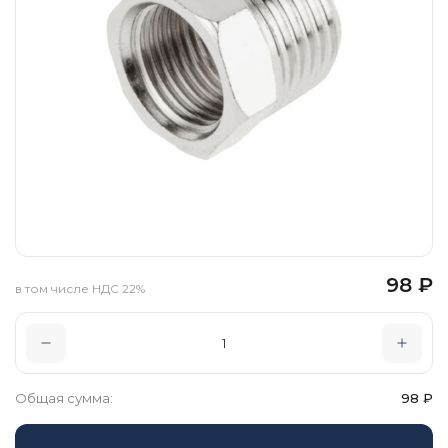
98
₽
в том числе НДС 22%
Общая сумма:
98
₽