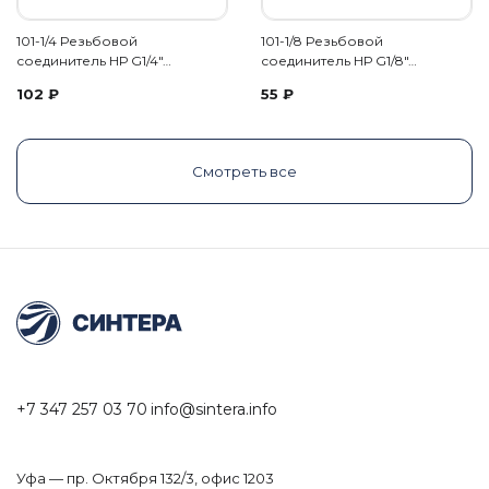
101-1/4 Резьбовой
101-1/8 Резьбовой
соединитель НР G1/4"…
соединитель НР G1/8"…
102
₽
55
₽
Смотреть все
+7 347 257 03 70
info@sintera.info
Уфа — пр. Октября 132/3, офис 1203