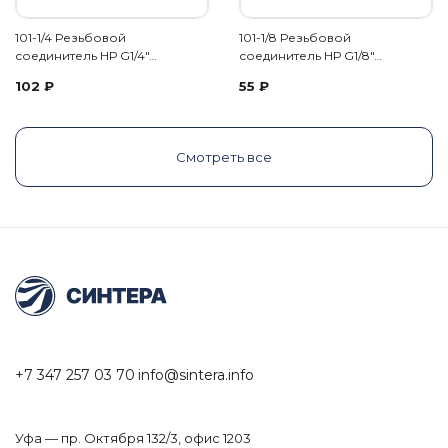
101-1/4 Резьбовой
101-1/8 Резьбовой
соединитель НР G1/4"…
соединитель НР G1/8"…
102
₽
55
₽
Смотреть все
+7 347 257 03 70
info@sintera.info
Уфа — пр. Октября 132/3, офис 1203