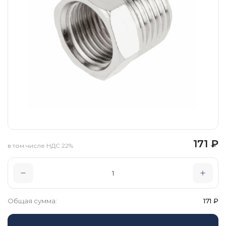
171
₽
в том числе НДС 22%
Общая сумма:
171
₽