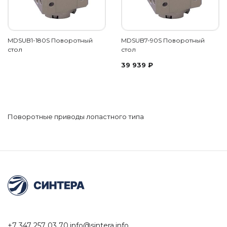
MDSUB1-180S Поворотный
MDSUB7-90S Поворотный
стол
стол
39 939
₽
Поворотные приводы лопастного типа
+7 347 257 03 70
info@sintera.info