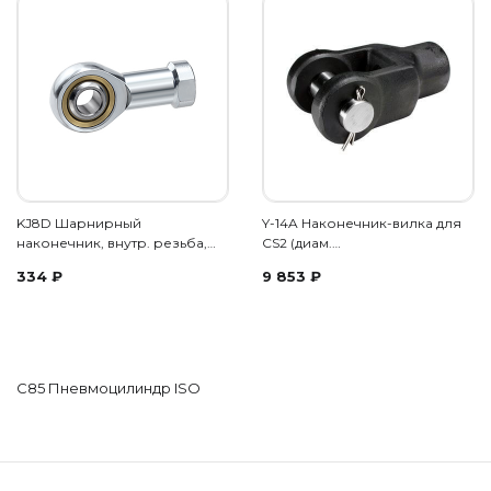
KJ8D Шарнирный
Y-14A Наконечник-вилка для
наконечник, внутр. резьба,…
CS2 (диам.…
334
₽
9 853
₽
C85 Пневмоцилиндр ISO