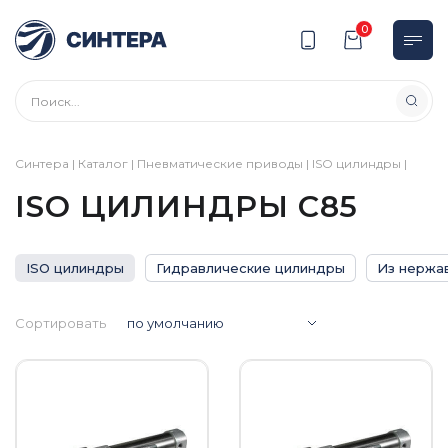
0
Синтера
|
Каталог
|
Пневматические приводы
|
ISO цилиндры
|
ISO ЦИЛИНДРЫ C85
ISO цилиндры
Гидравлические цилиндры
Из нержа
Сортировать