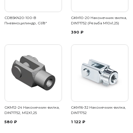
CD85KN20-100-B
GKM10-20 Наконечник-вилка,
Пневмоцилиндр, G1/8"
DIN71752 (Резьба М10х1,25)
390
₽
GKM12-24 Наконечник-вилка,
GKM16-32 Наконечник-вилка,
DIN71752, M12X1,25
DIN71752
580
₽
1 122
₽