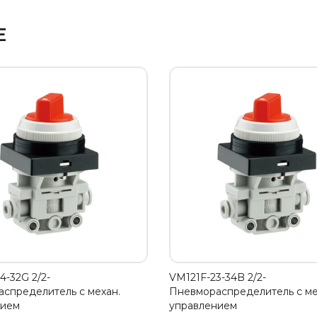
Е
4-32G 2/2-
VM121F-23-34B 2/2-
спределитель с механ.
Пневмораспределитель с ме
нием
управлением