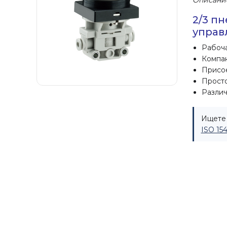
Описани
2/3 п
управ
Рабоча
Компа
Присое
Просто
Различ
Ищете 
ISO 15