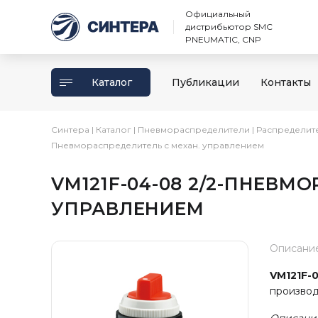
Официальный
дистрибьютор SMC
PNEUMATIC, CNP
Каталог
Публикации
Контакты
Синтера
|
Каталог
|
Пневмораспределители
|
Распределит
Пневмораспределитель с механ. управлением
VM121F-04-08 2/2-ПНЕВМ
УПРАВЛЕНИЕМ
Описани
VM121F-
производ