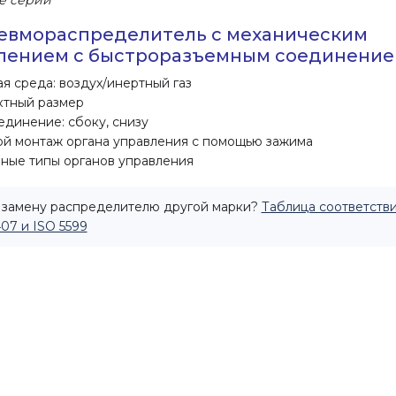
е серии
невмораспределитель с механическим
лением с быстроразъемным соединени
я среда: воздух/инертный газ
ктный размер
динение: сбоку, снизу
й монтаж органа управления с помощью зажима
ные типы органов управления
замену распределителю другой марки?
Таблица соответстви
407 и ISO 5599