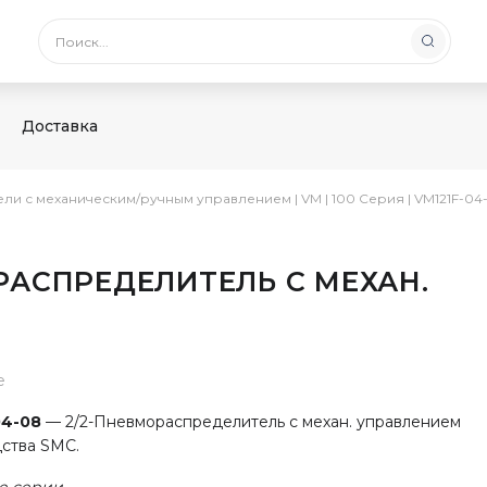
Доставка
ели с механическим/ручным управлением
|
VM
|
100 Серия
|
VM121F-04-
ОРАСПРЕДЕЛИТЕЛЬ С МЕХАН.
е
04-08
— 2/2-Пневмораспределитель с механ. управлением
ства SMC.