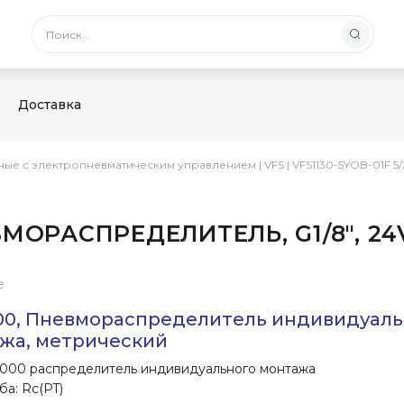
Доставка
йные с электропневматическим управлением
|
VFS
|
VFS1130-5YOB-01F 5/
ЕВМОРАСПРЕДЕЛИТЕЛЬ, G1/8″, 2
е
00, Пневмораспределитель индивидуаль
жа, метрический
000 распределитель индивидуального монтажа
ба: Rc(PT)