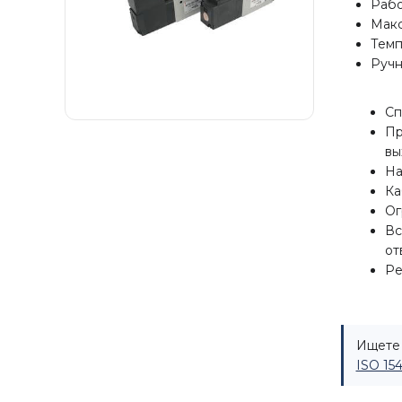
Рабо
Макс
Темп
Ручн
Сп
Пр
вы
На
Ка
Ог
Вс
от
Ре
Ищете 
ISO 15