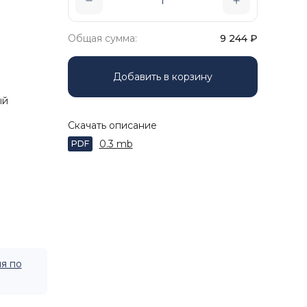
Общая сумма:
9 244
₽
Добавить в корзину
ый
Скачать описание
0.3 mb
PDF
я по