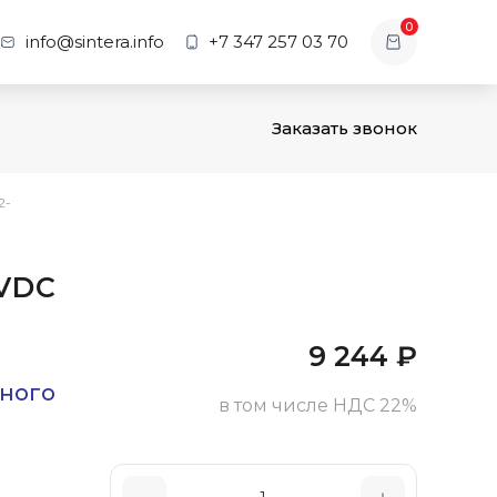
0
info@sintera.info
+7 347 257 03 70
Заказать звонок
2-
4VDC
9 244
₽
ного
в том числе НДС 22%