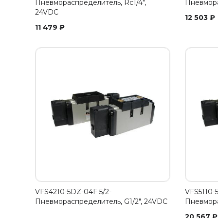
Пневмораспределитель, Rc1/4",
Пневмора
24VDC
12 503
₽
11 479
₽
VFS4210-5DZ-04F 5/2-
VFS5110-
Пневмораспределитель, G1/2", 24VDC
Пневмора
20 567
₽