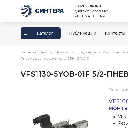
Официальный
дистрибьютор SMC
PNEUMATIC, CNP
Каталог
Публикации
Контакты
Синтера
|
Каталог
|
Пневмораспределители
|
4-х и 5-лине
Пневмораспределитель, G1/8″, 24VDC
VFS1130-5YOB-01F 5/2-ПН
Описани
VFS10
монта
VFS1
Резь