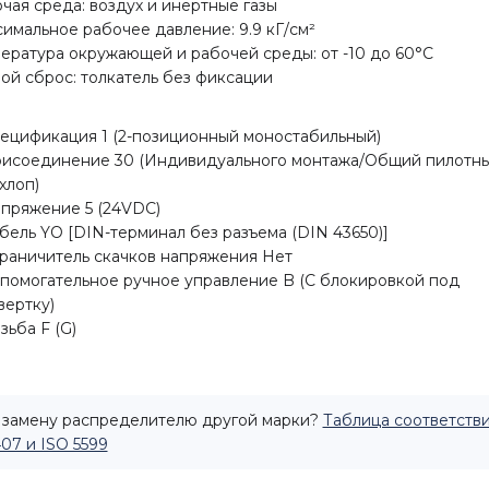
чая среда: воздух и инертные газы
имальное рабочее давление: 9.9 кГ/см²
ература окружающей и рабочей среды: от -10 до 60°C
ой сброс: толкатель без фиксации
ецификация 1 (2-позиционный моностабильный)
исоединение 30 (Индивидуального монтажа/Общий пилотн
хлоп)
пряжение 5 (24VDC)
бель YO [DIN-терминал без разъема (DIN 43650)]
раничитель скачков напряжения Нет
помогательное ручное управление B (С блокировкой под
вертку)
зьба F (G)
замену распределителю другой марки?
Таблица соответстви
407 и ISO 5599