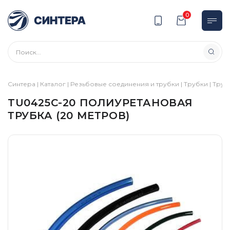
0
Синтера
|
Каталог
|
Резьбовые соединения и трубки
|
Трубки
|
Труб
TU0425C-20 ПОЛИУРЕТАНОВАЯ
ТРУБКА (20 МЕТРОВ)