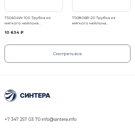
TS0604W-100 Трубка из
TS0806B-20 Трубка из
мягкого нейлона…
мягкого нейлона…
10 634
₽
Смотреть все
+7 347 257 03 70
info@sintera.info