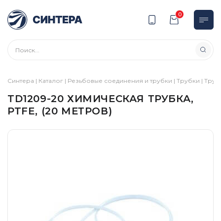
0
Синтера
|
Каталог
|
Резьбовые соединения и трубки
|
Трубки
|
Труб
TD1209-20 ХИМИЧЕСКАЯ ТРУБКА,
PTFE, (20 МЕТРОВ)