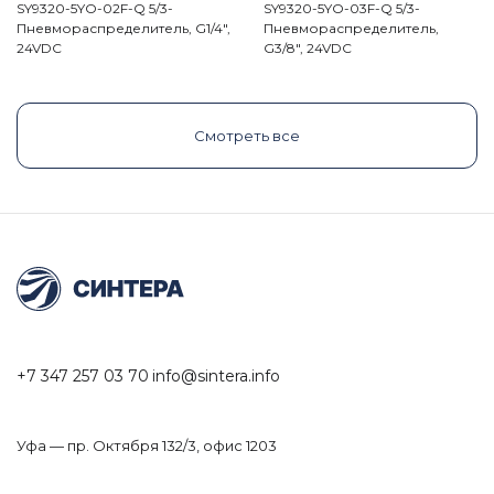
SY9320-5YO-02F-Q 5/3-
SY9320-5YO-03F-Q 5/3-
Пневмораспределитель, G1/4",
Пневмораспределитель,
24VDC
G3/8", 24VDC
Смотреть все
+7 347 257 03 70
info@sintera.info
Уфа — пр. Октября 132/3, офис 1203