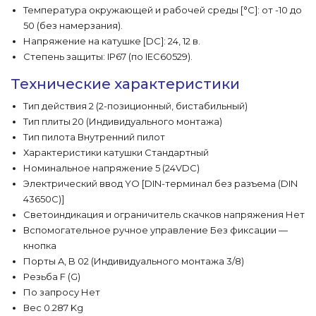
Температура окружающей и рабочей среды [°C]: от -10 до
50 (без намерзания).
Напряжение на катушке [DC]: 24, 12 в.
Степень защиты: IP67 (по IEC60529).
Технические характеристики
Тип действия 2 (2-позиционный, бистабильный)
Тип плиты 20 (Индивидуального монтажа)
Тип пилота Внутренний пилот
Характеристики катушки Стандартный
Номинальное напряжение 5 (24VDC)
Электрический ввод YO [DIN-терминал без разъема (DIN
43650C)]
Светоиндикация и ограничитель скачков напряжения Нет
Вспомогательное ручное управление Без фиксации —
кнопка
Порты A, B 02 (Индивидуального монтажа 3/8)
Резьба F (G)
По запросу Нет
Вес 0.287 Kg