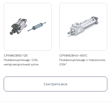
CP96KDB50-125
CP96NDB40-450C
Пневмоцилиндр, G1/4,
Пневмоцилиндр с тормозом,
непроворотный шток
G1/4"
Смотреть все