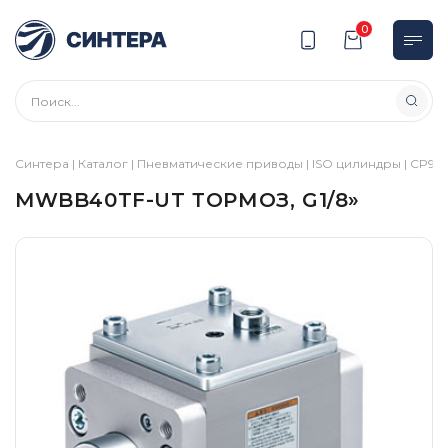
0
Синтера
|
Каталог
|
Пневматические приводы
|
ISO цилиндры
|
CP96
|
MWBB40TF-UT ТОРМОЗ, G1/8»