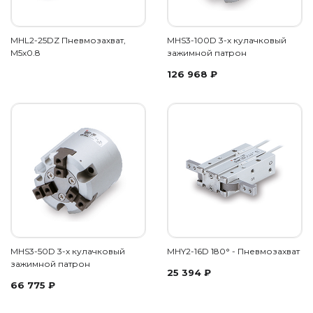
MHL2-25DZ Пневмозахват,
MHS3-100D 3-х кулачковый
М5х0.8
зажимной патрон
126 968
₽
MHS3-50D 3-х кулачковый
MHY2-16D 180° - Пневмозахват
зажимной патрон
25 394
₽
66 775
₽