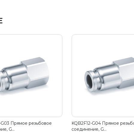
Е
-G03 Прямое резьбовое
KQB2F12-G04 Прямое резьб
ие, G…
соединение, G…