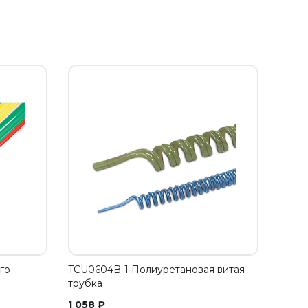
го
TCU0604B-1 Полиуретановая витая
трубка
1 058
₽