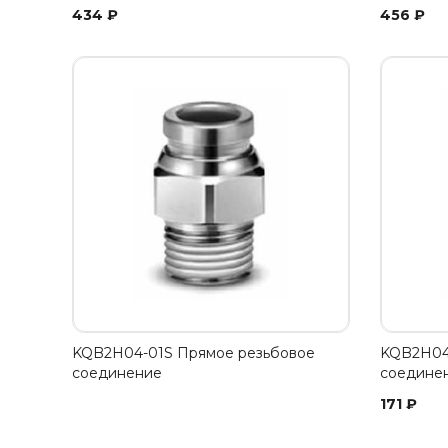
434
₽
456
₽
KQB2H04-01S Прямое резьбовое
KQB2H04
соединение
соедине
171
₽