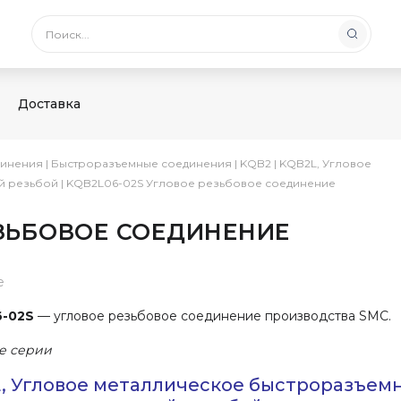
Доставка
инения
|
Быстроразъемные соединения
|
KQB2
|
KQB2L, Угловое
й резьбой
|
KQB2L06-02S Угловое резьбовое соединение
ЕЗЬБОВОЕ СОЕДИНЕНИЕ
е
-02S
— угловое резьбовое соединение производства SMC.
е серии
, Угловое металлическое быстроразъем