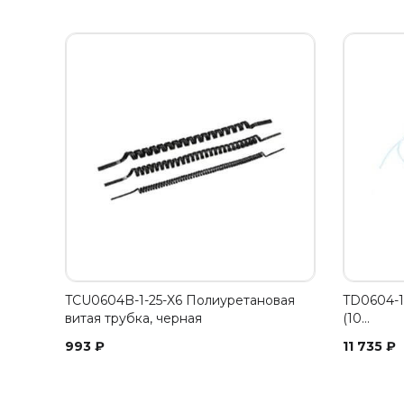
TCU0604B-1-25-X6 Полиуретановая
TD0604-1
витая трубка, черная
(10…
993
₽
11 735
₽