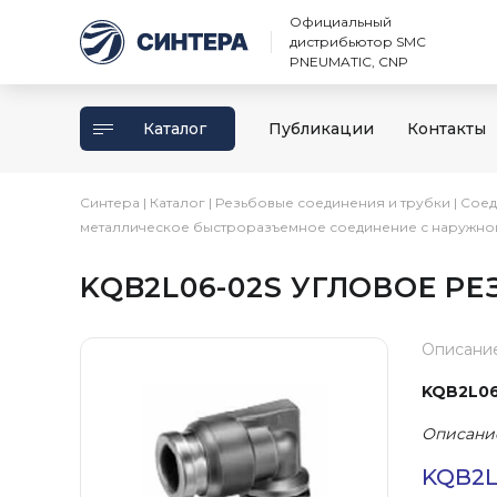
Официальный
дистрибьютор SMC
PNEUMATIC, CNP
Каталог
Публикации
Контакты
Синтера
|
Каталог
|
Резьбовые соединения и трубки
|
Соед
металлическое быстроразъемное соединение с наружно
KQB2L06-02S УГЛОВОЕ Р
Описани
KQB2L06
Описани
KQB2L