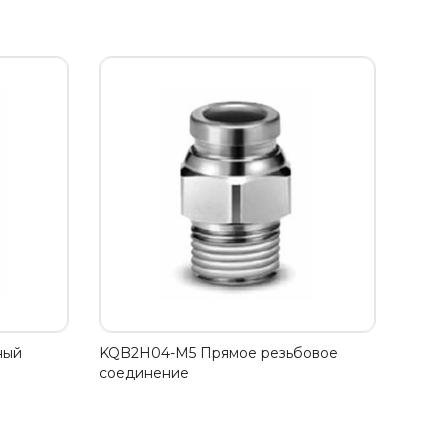
ный
KQB2H04-M5 Прямое резьбовое
соединение