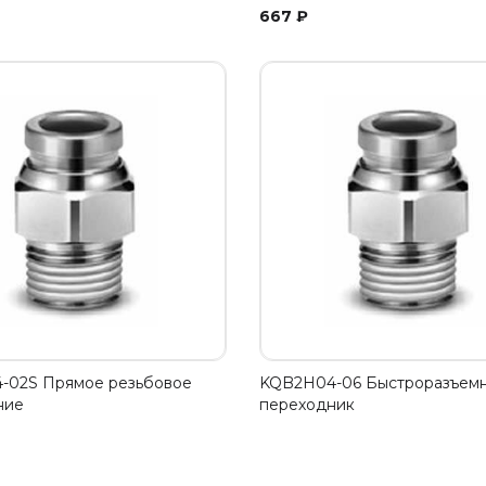
667
₽
-02S Прямое резьбовое
KQB2H04-06 Быстроразъем
ние
переходник