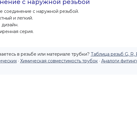
нение с наружной резьбой
е соединение с наружной резьбой.
тный и легкий.
 дизайн.
иренная серия.
аетесь в резьбе или материале трубки?
Таблица резьб G, R, 
ических
·
Химическая совместимость трубок
·
Аналоги фитинг