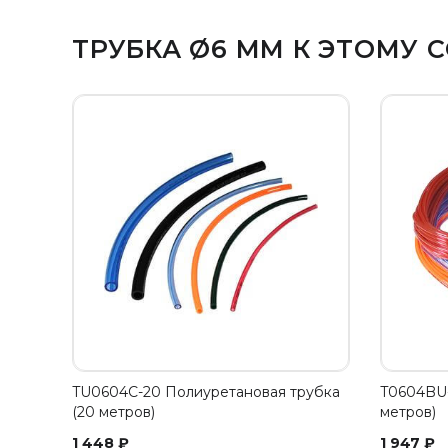
ТРУБКА Ø6 ММ К ЭТОМУ
TU0604C-20 Полиуретановая трубка
T0604BU-
(20 метров)
метров)
1 448
₽
1 947
₽