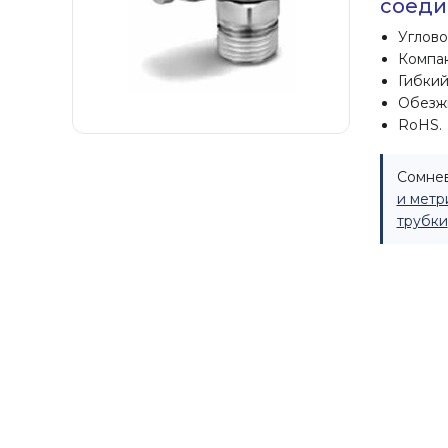
соеди
Углово
Компак
Гибкий
Обезж
RoHS.
Сомнев
и метр
трубки