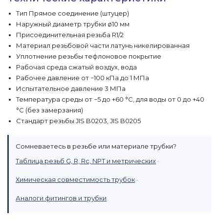
Тип Прямое соединение (штуцер)
Наружный диаметр трубки ø10 мм
Присоединительная резьба R1/2
Материал резьбовой части латунь никелированная
Уплотнение резьбы тефлоновое покрытие
Рабочая среда сжатый воздух, вода
Рабочее давление от −100 кПа до 1 МПа
Испытательное давление 3 МПа
Температура среды от −5 до +60 °C, для воды от 0 до +40
°C (без замерзания)
Стандарт резьбы JIS B0203, JIS B0205
Сомневаетесь в резьбе или материале трубки?
Таблица резьб G, R, Rc, NPT и метрических
·
Химическая совместимость трубок
·
Аналоги фитингов и трубки