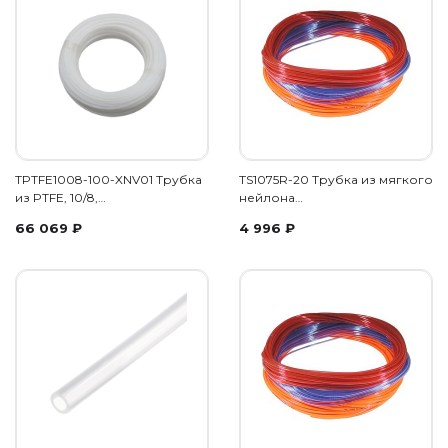
TPTFE1008-100-XNV01 Трубка
TS1075R-20 Трубка из мягкого
из PTFE, 10/8,…
нейлона…
66 069
₽
4 996
₽