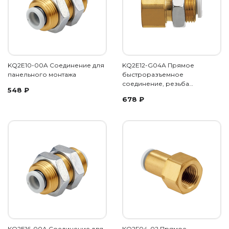
KQ2E10-00A Соединение для
KQ2E12-G04A Прямое
панельного монтажа
быстроразъемное
соединение, резьба…
548
₽
678
₽
KQ2E16-00A Соединение для
KQ2F04-02 Прямое