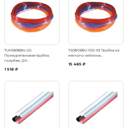
TUH0858BU-20
TS0806BU-100-X3 Трубка из
Полиуретановая трубка,
мягкого нейлона…
голубая, (20…
15 465
₽
1 516
₽