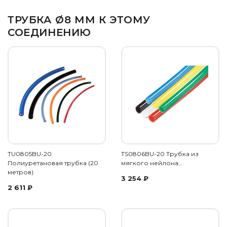
ТРУБКА Ø8 ММ К ЭТОМУ
СОЕДИНЕНИЮ
TU0805BU-20
TS0806BU-20 Трубка из
Полиуретановая трубка (20
мягкого нейлона…
метров)
3 254
₽
2 611
₽