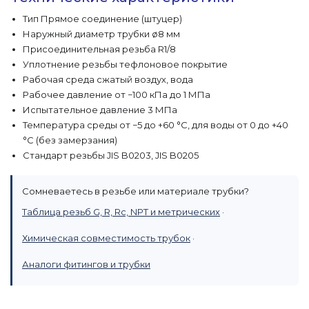
Тип Прямое соединение (штуцер)
Наружный диаметр трубки ø8 мм
Присоединительная резьба R1/8
Уплотнение резьбы тефлоновое покрытие
Рабочая среда сжатый воздух, вода
Рабочее давление от −100 кПа до 1 МПа
Испытательное давление 3 МПа
Температура среды от −5 до +60 °C, для воды от 0 до +40
°C (без замерзания)
Стандарт резьбы JIS B0203, JIS B0205
Сомневаетесь в резьбе или материале трубки?
Таблица резьб G, R, Rc, NPT и метрических
·
Химическая совместимость трубок
·
Аналоги фитингов и трубки