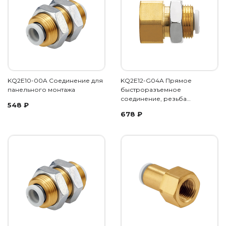
KQ2E10-00A Соединение для
KQ2E12-G04A Прямое
панельного монтажа
быстроразъемное
соединение, резьба…
548
₽
678
₽