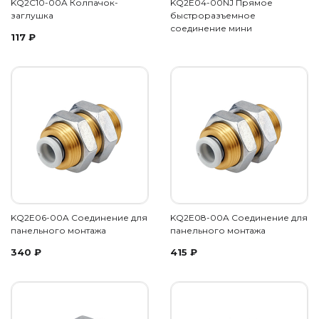
KQ2C10-00A Колпачок-
KQ2E04-00NJ Прямое
заглушка
быстроразъемное
соединение мини
117
₽
KQ2E06-00A Соединение для
KQ2E08-00A Соединение для
панельного монтажа
панельного монтажа
340
₽
415
₽