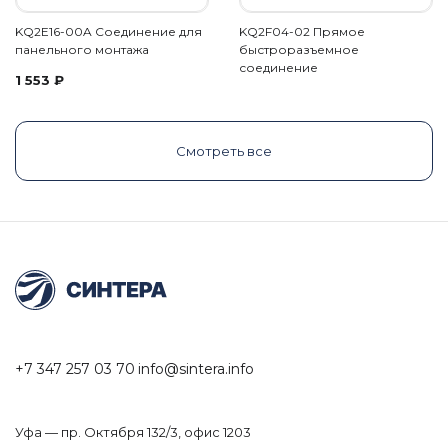
KQ2E16-00A Соединение для
KQ2F04-02 Прямое
панельного монтажа
быстроразъемное
соединение
1 553
₽
Смотреть все
+7 347 257 03 70
info@sintera.info
Уфа — пр. Октября 132/3, офис 1203