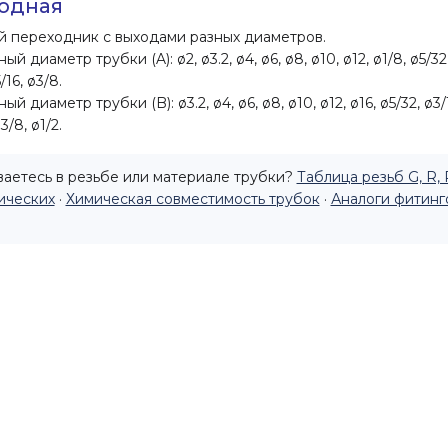
одная
 переходник с выходами разных диаметров.
й диаметр трубки (A): ø2, ø3.2, ø4, ø6, ø8, ø10, ø12, ø1/8, ø5/32,
/16, ø3/8.
й диаметр трубки (B): ø3.2, ø4, ø6, ø8, ø10, ø12, ø16, ø5/32, ø3/1
3/8, ø1/2.
аетесь в резьбе или материале трубки?
Таблица резьб G, R, 
ических
·
Химическая совместимость трубок
·
Аналоги фитинг