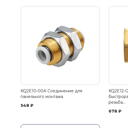
KQ2E10-00A Соединение для
KQ2E12-
панельного монтажа
быстрора
резьба…
548
₽
678
₽