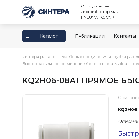
Официальный
дистрибьютор SMC
PNEUMATIC, CNP
Каталог
Публикации
Контакты
Синтера
|
Каталог
|
Резьбовые соединения и трубки
|
Соед
Быстроразъемное соединение белого цвета, муфта пере
KQ2H06-08A1 ПРЯМОЕ Б
Описани
KQ2H06-
Описани
Быстр