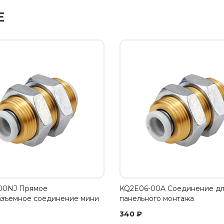
Е
00NJ Прямое
KQ2E06-00A Соединение д
азъемное соединение мини
панельного монтажа
340
₽