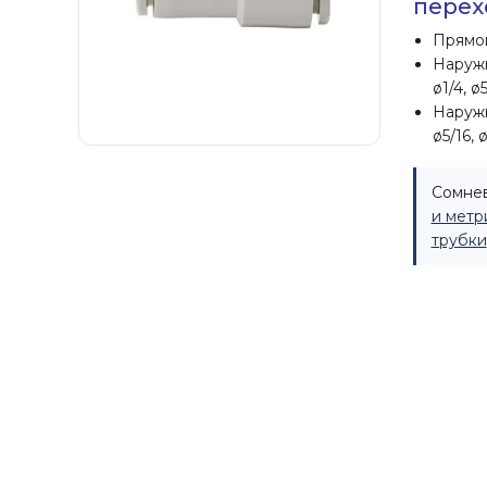
перех
Прямой
Наружны
ø1/4, ø5
Наружны
ø5/16, ø
Сомнев
и метр
трубки