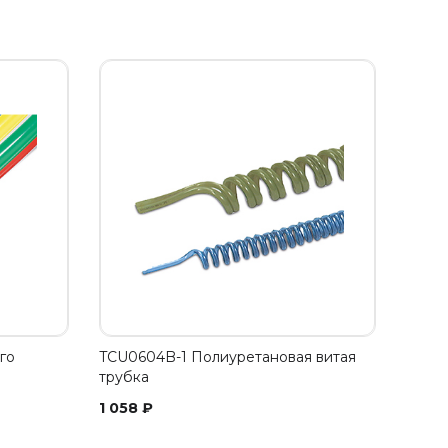
го
TCU0604B-1 Полиуретановая витая
трубка
1 058
₽