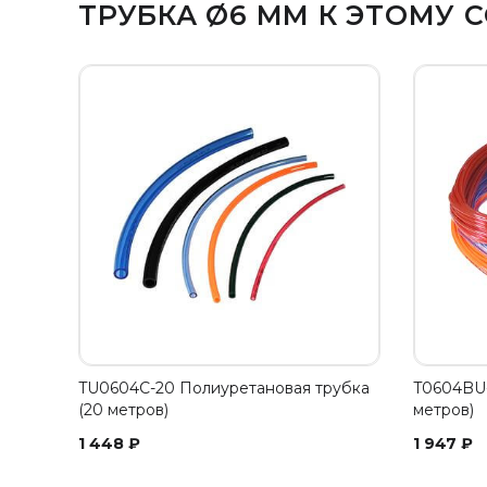
ТРУБКА Ø6 ММ К ЭТОМУ
TU0604C-20 Полиуретановая трубка
T0604BU-
(20 метров)
метров)
1 448
₽
1 947
₽