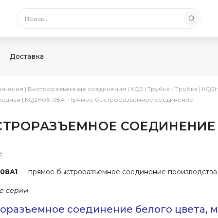
Доставка
инения
|
Быстроразъемные соединения
|
KQ2
|
Трубка - Трубка
|
KQ2H
ходная
|
KQ2H06-08A1 Прямое быстроразъемное соединение
ЫСТРОРАЗЪЕМНОЕ СОЕДИНЕНИЕ
е
08A1
— прямое быстроразъемное соединение производства
е серии
оразъемное соединение белого цвета, 