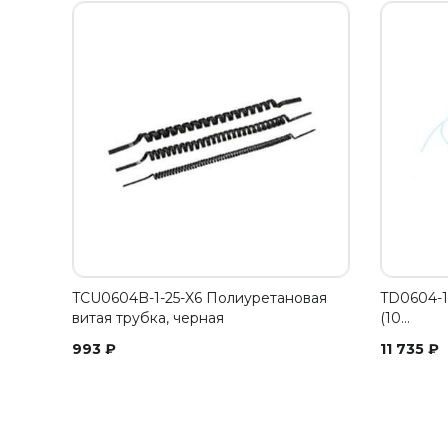
TCU0604B-1-25-X6 Полиуретановая
TD0604-1
витая трубка, черная
(10…
993
₽
11 735
₽