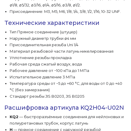
ø1/8, ø5/32, ø3/16, ø1/4, ø5/16, ø3/8, ø1/2.
Присоединение: M3, M5, M6, 1/8, 1/4, 3/8, 1/2, 1/16, 10-32 UNF.
Технические характеристики
Тип Прямое соединение (штуцер)
Наружный диаметр трубки ø4 мм
Присоединительная резьба Uni 1/4
Материал резьбовой части латунь никелированная
Уплотнение резьбы прокладка
Рабочая среда сжатый воздух, вода
Рабочее давление от −100 кПа до 1 МПа
Испытательное давление 3 МПа
Температура среды от −5 до +60 °C, для воды от 0 до +40
°C (без замерзания)
Стандарт резьбы JIS B0203, JIS B0205
Расшифровка артикула KQ2H04-U02N
KQ2
— быстроразъёмные соединения для нейлоновых и
полиуретановых трубок, корпус латунь
H
— прямое соединение с наружной резьбой