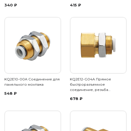
340
₽
415
₽
KQ2E10-00A Соединение для
KQ2E12-G04A Прямое
панельного монтажа
быстроразъемное
соединение, резьба…
548
₽
678
₽