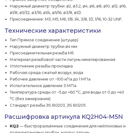
Наружный диаметр трубки: ø2, ø3.2, ø4, ø6, ø8, ø10, ø12, ø16,
ø1/8, ø5/32, ø3/16, ø1/4, ø5/16, ø3/8, ø1/2.
Присоединение: M3, M5, M6, 1/8, 1/4, 3/8, 1/2, 1/16, 10-32 UNF.
Технические характеристики
Тип Прямое соединение (штуцер)
Наружный диаметр трубки ø4 мм
Присоединительная резьба M5
Материал резьбовой части латунь никелированная
Уплотнение резьбы прокладка
Рабочая среда сжатый воздух, вода
Рабочее давление от −100 кПа до 1 МПа
Испытательное давление 3 МПа
Температура среды от −5 до +60 °C, для воды от 0 до +40
°C (без замерзания)
Стандарт резьбы JIS B0203, JIS B0205
Расшифровка артикула KQ2H04-M5N
KQ2
— быстроразъёмные соединения для нейлоновых и
полиуретановых трубок, корпус латунь