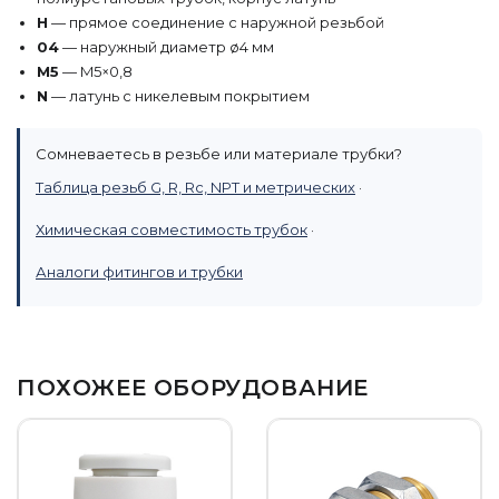
H
— прямое соединение с наружной резьбой
04
— наружный диаметр ø4 мм
M5
— M5×0,8
N
— латунь с никелевым покрытием
Сомневаетесь в резьбе или материале трубки?
Таблица резьб G, R, Rc, NPT и метрических
·
Химическая совместимость трубок
·
Аналоги фитингов и трубки
ПОХОЖЕЕ ОБОРУДОВАНИЕ