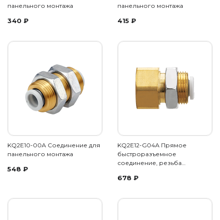
панельного монтажа
панельного монтажа
340
₽
415
₽
KQ2E10-00A Соединение для
KQ2E12-G04A Прямое
панельного монтажа
быстроразъемное
соединение, резьба…
548
₽
678
₽