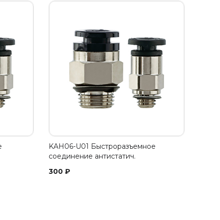
е
KAH06-U01 Быстроразъемное
соединение антистатич.
300
₽