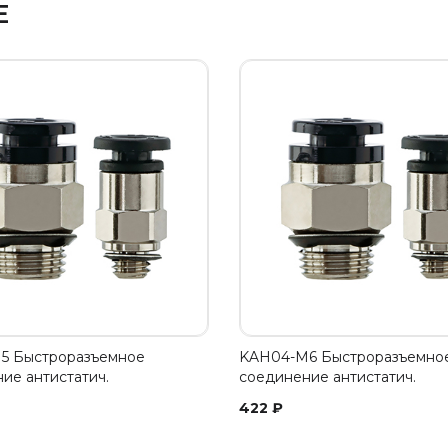
Е
5 Быстроразъемное
KAH04-M6 Быстроразъемно
ие антистатич.
соединение антистатич.
422
₽