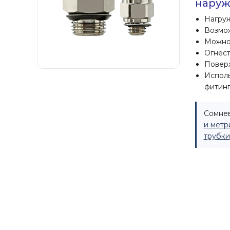
наруж
Нагруж
Возмож
Можно 
Огнест
Поверх
Исполь
фитинг
Сомнев
и метр
трубки