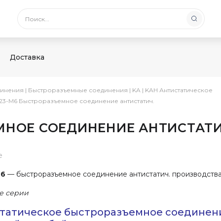
Доставка
инения
|
Быстроразъемные соединения
|
KA
|
KAH Антистатическое
23-M6 Быстроразъемное соединение антистатич.
МНОЕ СОЕДИНЕНИЕ АНТИСТАТИ
е
M6
— быстроразъемное соединение антистатич. производств
е серии
татическое быстроразъемное соединен