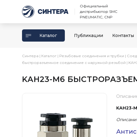
Официальный
дистрибьютор SMC
PNEUMATIC, CNP
Каталог
Публикации
Контакты
Синтера
|
Каталог
|
Резьбовые соединения и трубки
|
Соед
быстроразъемное соединение с наружной резьбой
|
KAH
KAH23-M6 БЫСТРОРАЗЪЕ
Описани
KAH23-
Описани
Антис