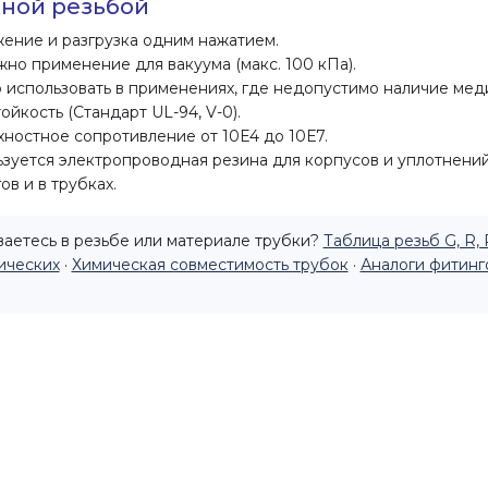
ной резьбой
ение и разгрузка одним нажатием.
но применение для вакуума (макс. 100 кПа).
использовать в применениях, где недопустимо наличие мед
ойкость (Стандарт UL-94, V-0).
ностное сопротивление от 10Е4 до 10Е7.
зуется электропроводная резина для корпусов и уплотнени
ов и в трубках.
аетесь в резьбе или материале трубки?
Таблица резьб G, R, 
ических
·
Химическая совместимость трубок
·
Аналоги фитинг