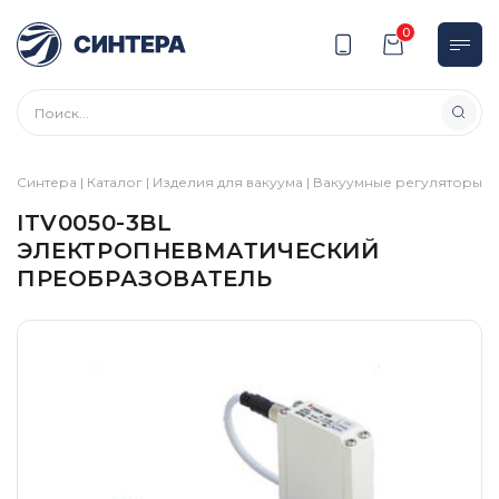
0
Синтера
|
Каталог
|
Изделия для вакуума
|
Вакуумные регуляторы
|
I
ITV0050-3BL
ЭЛЕКТРОПНЕВМАТИЧЕСКИЙ
ПРЕОБРАЗОВАТЕЛЬ