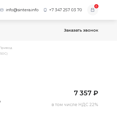
0
info@sintera.info
+7 347 257 03 70
Заказать звонок
Привод
150С)
7 357
₽
о
в том числе НДС 22%