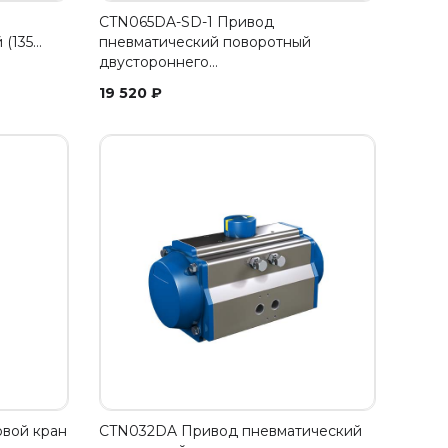
CTN065DA-SD-1 Привод
 (135…
пневматический поворотный
двустороннего…
19 520
₽
вой кран
CTN032DA Привод пневматический