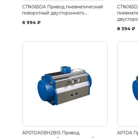
CTN065DA Привод пневматический
CTN065D
поворотный двустороннего…
пневмати
двусторо
6 994
₽
8 394
₽
AP01DA0BH2BIS Привод
AP1DA П