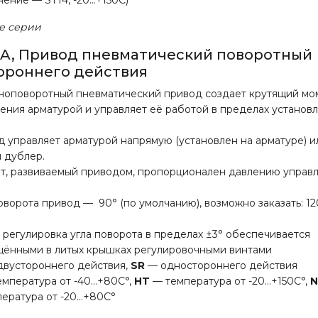
ение — ST14, -20…+150С)
е серии
A, Привод пневматический поворотный
ороннего действия
оповоротный пневматический привод создает крутящий мо
ения арматурой и управляет её работой в пределах установ
 управляет арматурой напрямую (установлен на арматуре) и
 дублер.
т, развиваемый приводом, пропорционален давлению управ
оворота привод — 90° (по умолчанию), возможно заказать: 120°
 регулировка угла поворота в пределах ±3° обеспечивается
ёнными в литых крышках регулировочными винтами
вустороннего действия,
SR
— одностороннего действия
емпература от -40…+80С
°,
HT
—
температура от -20…+150С
°,
N
пература от -20…+80С
°