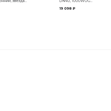
онний, звезда…
DN40, 1000WOG…
19 098
₽