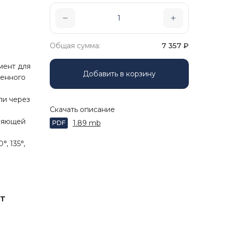
Общая сумма:
7 357
₽
мент для
Добавить в корзину
ленного
ли через
Скачать описание
ляющей
1.89 mb
PDF
, 135°,
T