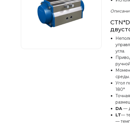
Исполн
Описани
CTN*D
двуст
Неполн
управл
угла.
Привод
ручной
Момен
среды.
Угол п
180°
Точная
размещ
DA
— д
LT
— т
—
тем