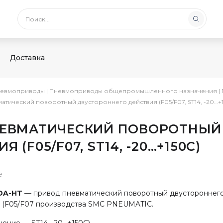
Доставка
невмоприводы
|
Пневмоприводы общепромышленного назначения
|
тический поворотный двустороннего действия (F05/F07, ST14, -20…+
НЕВМАТИЧЕСКИЙ ПОВОРОТНЫЙ
(F05/F07, ST14, -20…+150С)
е
DA-HT
— привод пневматический поворотный двустороннег
 (F05/F07 производства SMC PNEUMATIC.