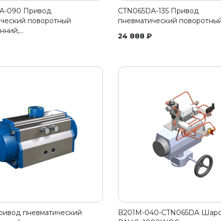
A-090 Привод
CTN065DA-135 Привод
ческий поворотный
пневматический поворотный
нний,…
24 888
₽
ривод пневматический
B201M-040-CTN065DA Шаро