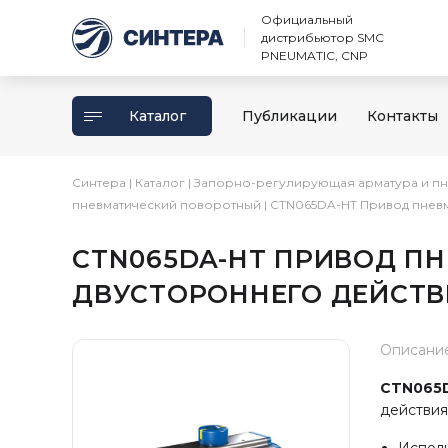
Официальный
дистрибьютор SMC
PNEUMATIC, CNP
Каталог
Публикации
Контакты
Синтера
|
Каталог
|
Запорно-регулирующая арматура и п
пневматический поворотный
|
CTN065DA-HT Привод пневма
CTN065DA-HT ПРИВОД П
ДВУСТОРОННЕГО ДЕЙСТВИЯ 
Описани
CTN065
действия