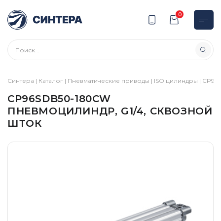
0
Синтера
|
Каталог
|
Пневматические приводы
|
ISO цилиндры
|
CP96
|
CP96SDB50-180CW
ПНЕВМОЦИЛИНДР, G1/4, СКВОЗНОЙ
ШТОК