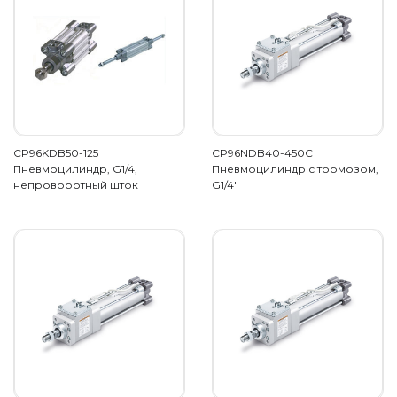
CP96KDB50-125
CP96NDB40-450C
Пневмоцилиндр, G1/4,
Пневмоцилиндр с тормозом,
непроворотный шток
G1/4"