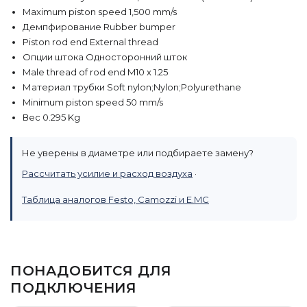
Maximum piston speed 1,500 mm/s
Демпфирование Rubber bumper
Piston rod end External thread
Опции штока Односторонний шток
Male thread of rod end M10 x 1.25
Материал трубки Soft nylon;Nylon;Polyurethane
Minimum piston speed 50 mm/s
Вес 0.295 Kg
Не уверены в диаметре или подбираете замену?
Рассчитать усилие и расход воздуха
·
Таблица аналогов Festo, Camozzi и E.MC
ПОНАДОБИТСЯ ДЛЯ
ПОДКЛЮЧЕНИЯ