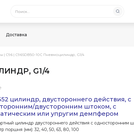
Доставка
ры
|
C96
|
C96SDB50-10C Пневмоцилиндр, G1/4
ИНДР, G1/4
е
5552 цилиндр, двустороннего действия, с
торонним/двусторонним штоком, с
атическим или упругим демпфером
ртный цилиндр двустороннего действия с односторонним 
 поршня (мм): 32, 40, 50, 63, 80, 100