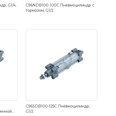
р, G1/4,
C96NDB100-100C Пневмоцилиндр с
тормозом, G1/2
C96SDB100-125C Пневмоцилиндр,
ленной…
G1/2