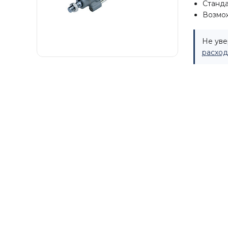
Станда
Возмож
Не уве
расход