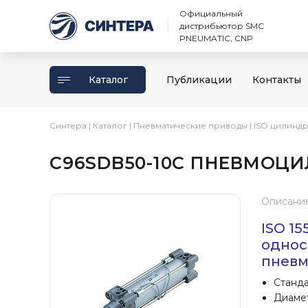
Официальный
дистрибьютор SMC
PNEUMATIC, CNP
Каталог
Публикации
Контакты
Синтера
|
Каталог
|
Пневматические приводы
|
ISO цилинд
C96SDB50-10C ПНЕВМОЦИЛ
Описани
ISO 1
однос
пневм
Станда
Диаметр