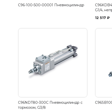
C96-100-500-00001 Пневмоцилиндр
C96KDB4
G1/4, не
12 517
₽
C96NDT80-300C Пневмоцилиндр с
C96SB100
тормозом, G3/8