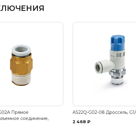
КЛЮЧЕНИЯ
G02A Прямое
AS22Q-G02-08 Дроссель, G1/
зъемное соединение,
2 468
₽