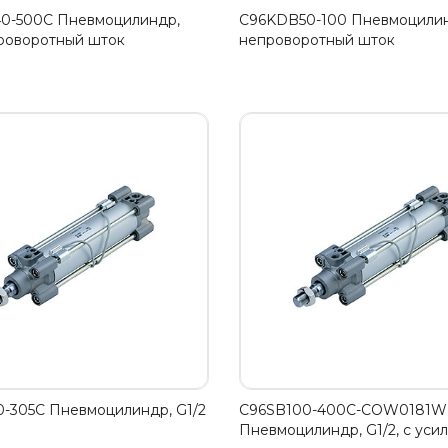
0-500C Пневмоцилиндр,
C96KDB50-100 Пневмоцилинд
проворотный шток
непроворотный шток
-305C Пневмоцилиндр, G1/2
C96SB100-400C-COW0181W
Пневмоцилиндр, G1/2, с уси