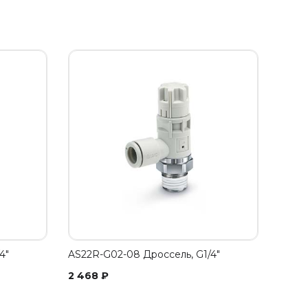
4"
AS22R-G02-08 Дроссель, G1/4"
2 468
₽