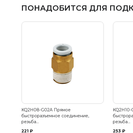
ПОНАДОБИТСЯ ДЛЯ ПОД
KQ2H08-G02A Прямое
KQ2H10-
быстроразъемное соединение,
быстрора
резьба…
резьба…
221
₽
253
₽