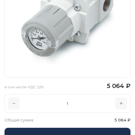
5 064
₽
в том числе НДС 22%
Общая сумма:
5 064
₽