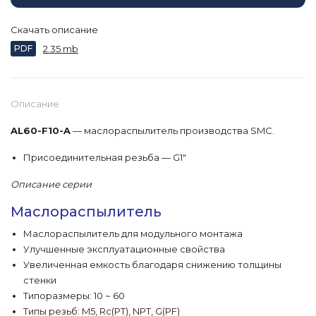
Скачать описание
PDF
2.35 mb
Описание
AL60-F10-A
— маслораспылитель производства SMC.
Присоединительная резьба — G1"
Описание серии
Маслораспылитель
Маслораспылитель для модульного монтажа
Улучшенные эксплуатационные свойства
Увеличенная емкость благодаря снижению толщины
стенки
Типоразмеры: 10 ~ 60
Типы резьб: M5, Rc(PT), NPT, G(PF)