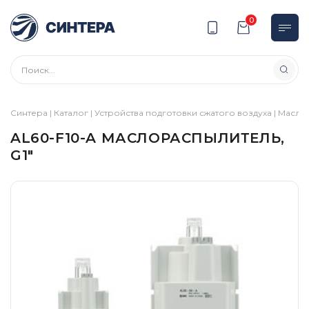
0
Синтера
|
Каталог
|
Устройства подготовки сжатого воздуха
|
Масло
AL60-F10-A МАСЛОРАСПЫЛИТЕЛЬ,
G1″