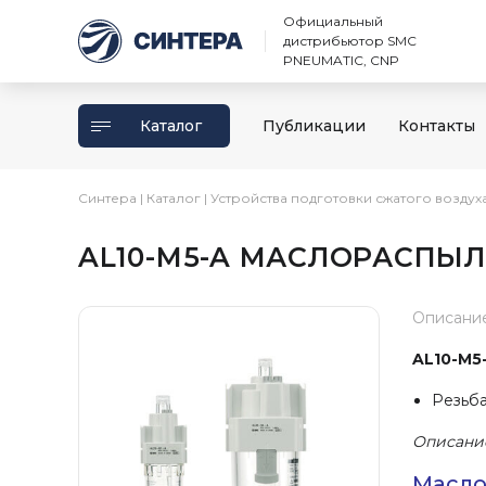
Официальный
дистрибьютор SMC
PNEUMATIC, CNP
Каталог
Публикации
Контакты
Синтера
|
Каталог
|
Устройства подготовки сжатого воздух
AL10-M5-A МАСЛОРАСПЫЛ
Описани
AL10-M5
Резьба
Описани
Масло