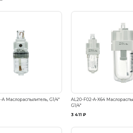
-A Маслораспылитель, G1/4"
AL20-F02-A-X64 Маслораспы
G1/4"
3 411
₽