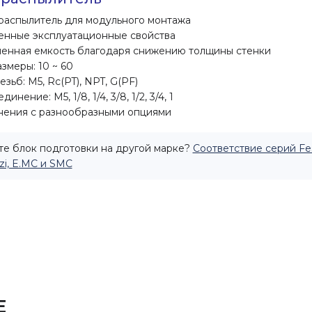
аспылитель для модульного монтажа
нные эксплуатационные свойства
енная емкость благодаря снижению толщины стенки
змеры: 10 ~ 60
езьб: M5, Rc(PT), NPT, G(PF)
инение: M5, 1/8, 1/4, 3/8, 1/2, 3/4, 1
нения с разнообразными опциями
е блок подготовки на другой марке?
Соответствие серий Fe
i, E.MC и SMC
Е