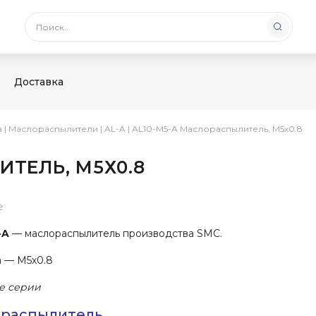
Доставка
а
|
Маслораспылители
|
AL-A
|
AL10-M5-A Маслораспылитель, М5х0.8
ИТЕЛЬ, М5Х0.8
е
-A
— маслораспылитель производства SMC.
 — М5х0.8
е серии
распылитель