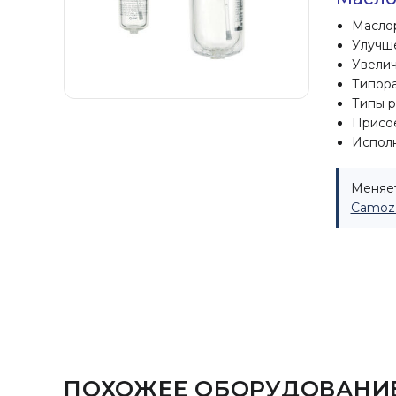
Маслор
Улучше
Увелич
Типора
Типы р
Присоед
Испол
Меняет
Camozz
ПОХОЖЕЕ ОБОРУДОВАНИ