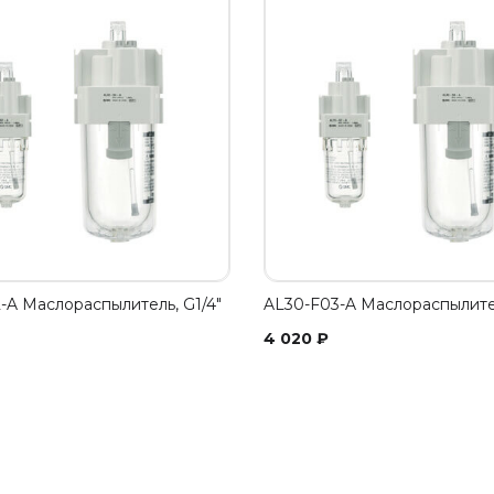
-A Маслораспылитель, G1/4"
AL30-F03-A Маслораспылител
4 020
₽