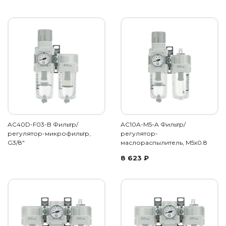
AC40D-F03-B Фильтр/
AC10A-M5-A Фильтр/
регулятор-микрофильтр,
регулятор-
G3/8"
маслораспылитель, М5х0.8
8 623
₽