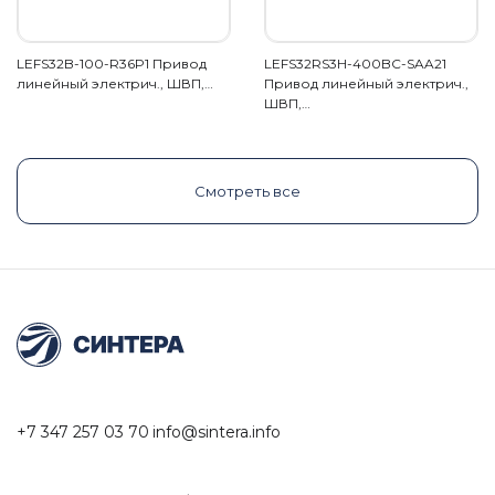
LEFS32B-100-R36P1 Привод
LEFS32RS3H-400BC-SAA21
линейный электрич., ШВП,…
Привод линейный электрич.,
ШВП,…
Смотреть все
+7 347 257 03 70
info@sintera.info