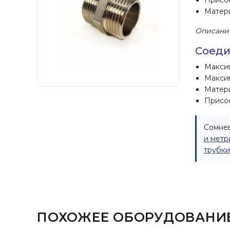
Присое
Матери
Описани
Соеди
Максим
Максим
Матери
Присое
Сомнев
и метр
трубки
ПОХОЖЕЕ ОБОРУДОВАНИ