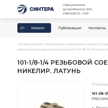
Официальный
дистрибьютор SMC
PNEUMATIC, CNP
Каталог
Публикации
Контакты
Синтера
|
Каталог
|
Резьбовые соединения и трубки
|
Соед
наружной цилиндрической резьбой
|
101-1/8-1/4 Резьбово
101-1/8-1/4 РЕЗЬБОВОЙ СО
НИКЕЛИР. ЛАТУНЬ
Описани
101-1/8-1
PNEUMAT