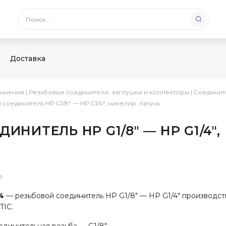
Доставка
инения
|
Резьбовые соединители, заглушки и коллекторы
|
Соединит
й соединитель НР G1/8″ — НР G1/4″, никелир. латунь
ЕДИНИТЕЛЬ НР G1/8″ — НР G1/4″,
е
/4
— резьбовой соединитель НР G1/8" — НР G1/4" производс
IC.