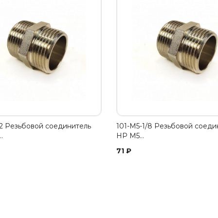
1/2 Резьбовой соединитель
101-M5-1/8 Резьбовой соеди
…
НР M5…
71
₽