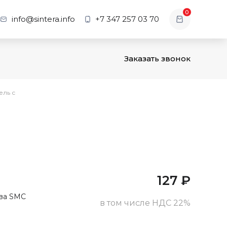
0
info@sintera.info
+7 347 257 03 70
Заказать звонок
ель с
127
₽
тва SMC
в том числе НДС 22%