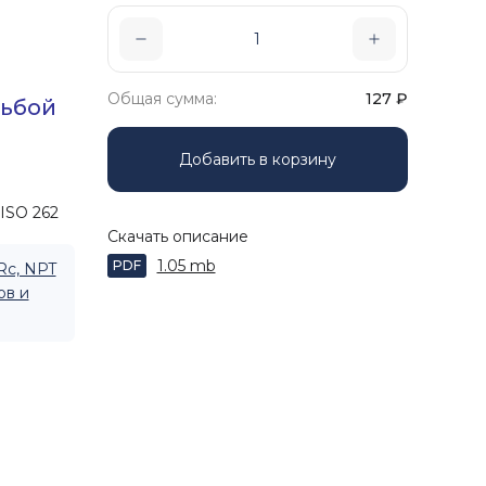
Общая сумма:
127
₽
зьбой
Добавить в корзину
ISO 262
Скачать описание
1.05 mb
PDF
Rc, NPT
ов и