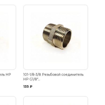
ель НР
101-1/8-3/8 Резьбовой соединитель
НР G1/8"…
135
₽