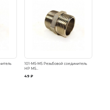
нитель
101-M5-M5 Резьбовой соединитель
НР M5…
49
₽