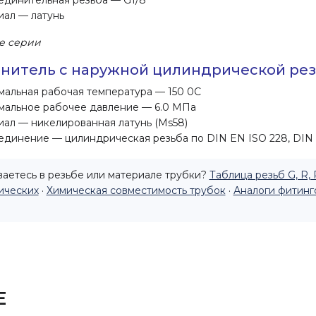
динительная резьба — G1/8"
ал — латунь
е серии
нитель с наружной цилиндрической ре
альная рабочая температура — 150 0С
альное рабочее давление — 6.0 МПа
ал — никелированная латунь (Ms58)
динение — цилиндрическая резьба по DIN EN ISO 228, DIN 
аетесь в резьбе или материале трубки?
Таблица резьб G, R, 
ических
·
Химическая совместимость трубок
·
Аналоги фитинг
Е