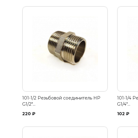
101-1/2 Резьбовой соединитель НР
101-1/4 
G1/2"…
G1/4"…
220
₽
102
₽