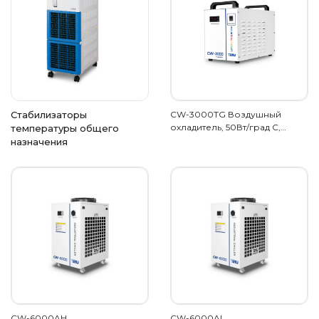
Стабилизаторы
CW-3000TG Воздушный
охладитель, 50Вт/град С,…
температуры общего
назначения
CW-6000AH
CW-6000AI