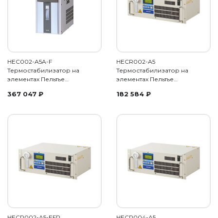
HEC002-A5A-F
HECR002-A5
Термостабилизатор на
Термостабилизатор на
элементах Пельтье…
элементах Пельтье…
367 047
₽
182 584
₽
HECR002-A5-EFP
HECR004-A5