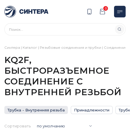
0
Синтера
|
Каталог
|
Резьбовые соединения и трубки
|
Соединения
|
KQ2F,
БЫСТРОРАЗЪЕМНОЕ
СОЕДИНЕНИЕ С
ВНУТРЕННЕЙ РЕЗЬБОЙ
Трубка - Внутренняя резьба
Принадлежности
Труб
Сортировать