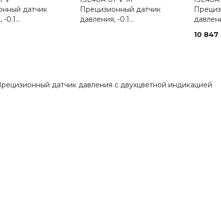
онный датчик
Прецизионный датчик
Прециз
 -0.1…
давления, -0.1…
давлени
10 847
Прецизионный датчик давления с двухцветной индикацией