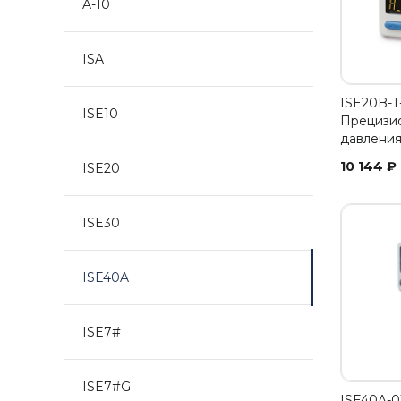
A-10
ISA
ISE20B-T
ISE10
Прецизи
давления
10 144
₽
ISE20
ISE30
ISE40A
ISE7#
ISE7#G
ISE40A-0