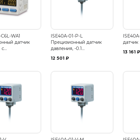
-C6L-WA1
ISE40A-01-P-L
ISE40A
онный датчик
Прецизионный датчик
датчик 
 с…
давления, -0.1…
13 161
12 501
₽
1-V
ISE40A-01-V-M
ISE40A