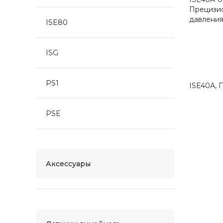
Прецизи
давления,
ISE80
ISG
PS1
ISE40A, 
PSE
Аксессуары