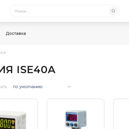
Доставка
40A
Я ISE40A
ать