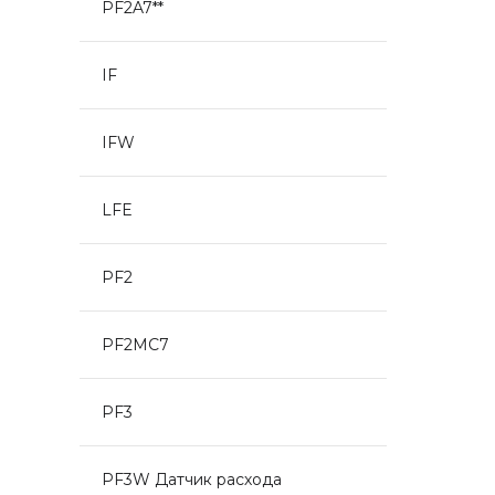
PF2A7**
IF
IFW
LFE
PF2
PF2MC7
PF3
PF3W Датчик расхода