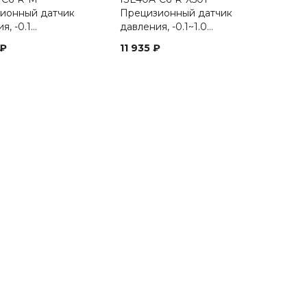
ионный датчик
Прецизионный датчик
я, -0.1…
давления, -0.1~1.0…
₽
11 935
₽