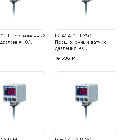
-01-T Прецизионный
ISE40A-01-T-X501
давления, -0.1…
Прецизионный датчик
давления, -0.1…
₽
14 596
₽
-C6-R-M
ISE40A-C6-R-X501