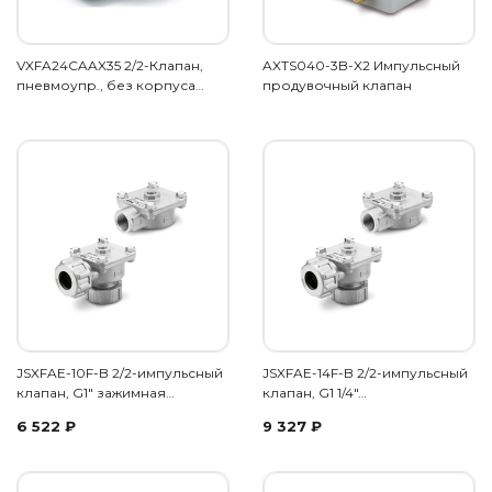
VXFA24CAAX35 2/2-Клапан,
AXTS040-3B-X2 Импульсный
пневмоупр., без корпуса…
продувочный клапан
JSXFAE-10F-B 2/2-импульсный
JSXFAE-14F-B 2/2-импульсный
клапан, G1" зажимная…
клапан, G1 1/4"…
6 522
₽
9 327
₽