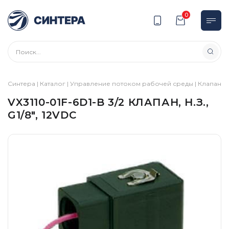
0
Синтера
|
Каталог
|
Управление потоком рабочей среды
|
Клапаны
VX3110-01F-6D1-B 3/2 КЛАПАН, Н.З.,
G1/8″, 12VDC