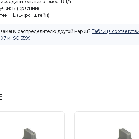
рисоединительный размер: R 1/4
учки: R (Красный)
ейн: L (L-кронштейн)
замену распределителю другой марки?
Таблица соответстви
407 и ISO 5599
Е