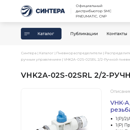
Официальный
дистрибьютор SMC
PNEUMATIC, CNP
Каталог
Публикации
Контакты
Синтера
|
Каталог
|
Пневмораспределители
|
Распределит
ручным управлением
|
VHK2A-02S-02SRL 2/2-Ручной пнев
VHK2A-02S-02SRL 2/2-Р
Описани
VHK-A
резьб
1(P)/2
1(P) П