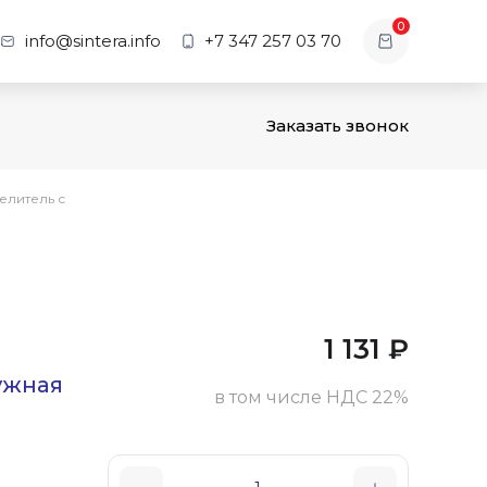
0
info@sintera.info
+7 347 257 03 70
Заказать звонок
елитель с
1 131
₽
ужная
в том числе НДС 22%