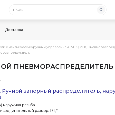
Доставка
ели с механическим/ручным управлением
|
VHK
|
VHK, Пневмораспред
мораспределитель
УЧНОЙ ПНЕВМОРАСПРЕДЕЛИТЕЛЬ
е
, Ручной запорный распределитель, нар
а
(A) наружная резьба
рисоединительный размер: R 1/4