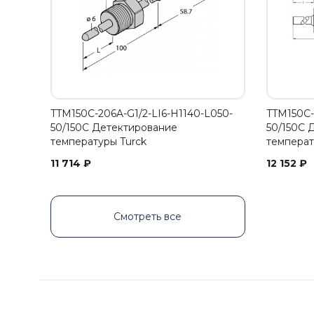
TTM150C-206A-G1/2-LI6-H1140-L050-
TTM150C-
50/150C Детектирование
50/150C 
температуры Turck
температ
11 714
₽
12 152
₽
Смотреть все