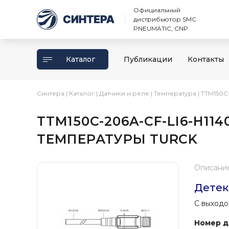
Официальный
дистрибьютор SMC
PNEUMATIC, CNP
Каталог
Публикации
Контакты
Синтера
|
Каталог
|
Датчики и реле
|
Температура
|
TTM150C
TTM150C-206A-CF-LI6-H11
ТЕМПЕРАТУРЫ TURCK
Описани
Детек
С выходо
Номер дл