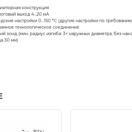
иатюрная конструкция
логовый выход 4…20 мА
дские настройки 0…150 °C (другие настройки по требованию
имное технологическое соединение
ий зонд (мин. радиус изгиба: 3× наружных диаметра; без нак
а 30 мм)
Е