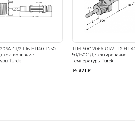
206A-G1/2-LI6-H1140-L250-
TTM150C-206A-G1/2-LI6-H114
Детектирование
50/150C Детектирование
уры Turck
температуры Turck
14 871
₽