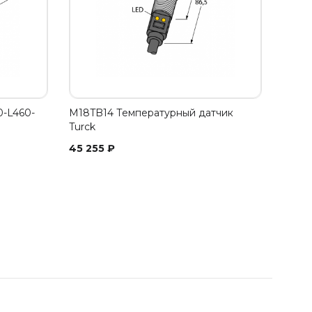
0-L460-
M18TB14 Температурный датчик
Turck
45 255
₽