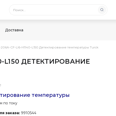
Доставка
-206A-CF-LI6-H1140-L150 Детектирование температуры Turck
40-L150 ДЕТЕКТИРОВАНИЕ
е
тирование температуры
м по току
я заказа:
9910544