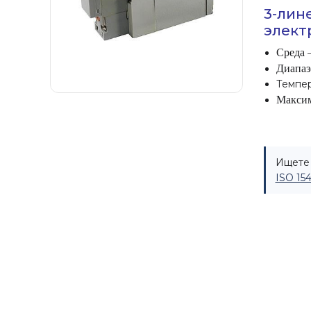
3-лин
элект
Среда 
Диапаз
Темпер
Максим
Ищете 
ISO 15