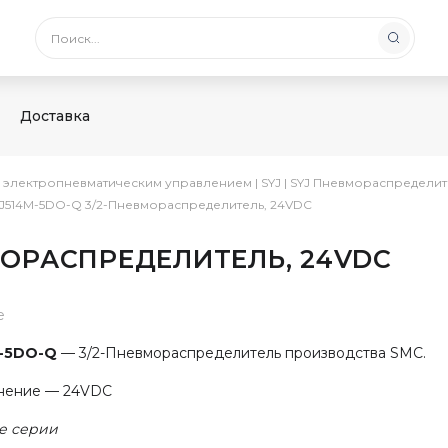
Доставка
с электропневматическим управлением
|
SYJ
|
SYJ Пневмораспределит
J514M-5DO-Q 3/2-Пневмораспределитель, 24VDC
МОРАСПРЕДЕЛИТЕЛЬ, 24VDC
е
-5DO-Q
— 3/2-Пневмораспределитель производства SMC.
нение — 24VDC
е серии