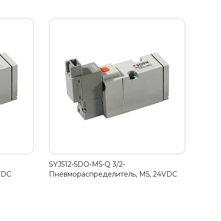
SYJ512-5DO-M5-Q 3/2-
VDC
Пневмораспределитель, М5, 24VDC