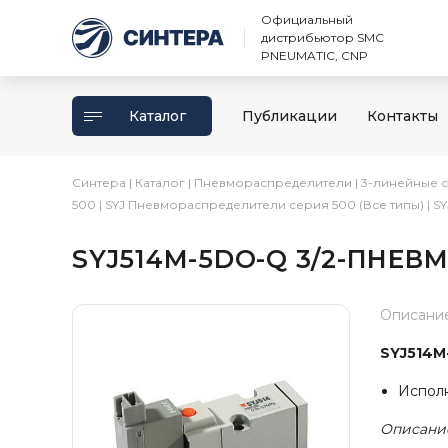
Официальный
дистрибьютор SMC
PNEUMATIC, CNP
Каталог
Публикации
Контакты
Синтера
|
Каталог
|
Пневмораспределители
|
3-линейные 
500
|
SYJ Пневмораспределители серия 500 (Все типы)
|
SY
SYJ514M-5DO-Q 3/2-ПНЕВ
Описани
SYJ514M
Испол
Описани