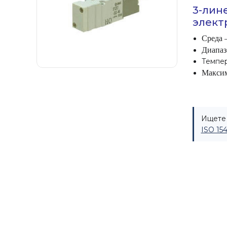
3-лин
элект
Среда 
Диапаз
Темпер
Максим
Ищете 
ISO 15