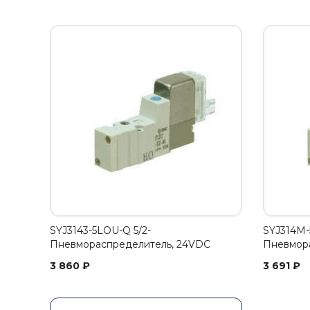
SYJ3143-5LOU-Q 5/2-
SYJ314M-
Пневмораспределитель, 24VDC
Пневмор
3 860
₽
3 691
₽