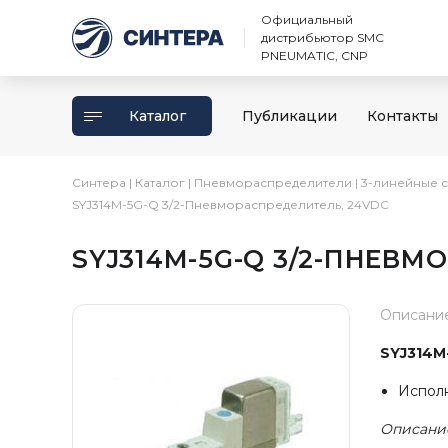
Официальный
дистрибьютор SMC
PNEUMATIC, CNP
Каталог
Публикации
Контакты
Синтера
|
Каталог
|
Пневмораспределители
|
3-линейные 
SYJ314M-5G-Q 3/2-Пневмораспределитель, 24VDC
SYJ314M-5G-Q 3/2-ПНЕВМ
Описани
SYJ314M
Испол
Описани