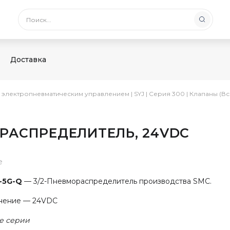
Доставка
с электропневматическим управлением
|
SYJ
|
Серия 300
|
Клапаны (Вс
ОРАСПРЕДЕЛИТЕЛЬ, 24VDC
е
-5G-Q
— 3/2-Пневмораспределитель производства SMC.
нение — 24VDC
е серии