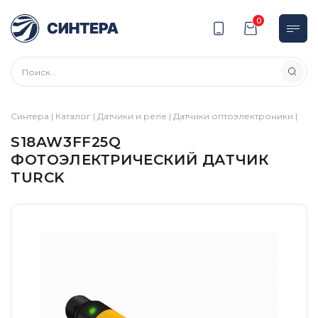
0
Синтера
|
Каталог
|
Датчики и реле
|
Датчики оптоэлектроники
|
S18AW3FF25Q
ФОТОЭЛЕКТРИЧЕСКИЙ ДАТЧИК
TURCK