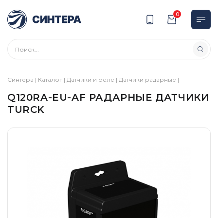
0
Синтера
|
Каталог
|
Датчики и реле
|
Датчики радарные
|
Q120RA-EU-AF РАДАРНЫЕ ДАТЧИКИ
TURCK