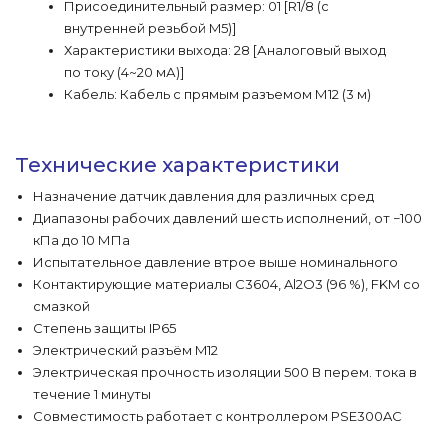
Присоединительный размер: 01 [R1/8 (с
внутренней резьбой M5)]
Характеристики выхода: 28 [Аналоговый выход
по току (4~20 мА)]
Кабель: Кабель с прямым разъемом М12 (3 м)
Технические характеристики
Назначение датчик давления для различных сред
Диапазоны рабочих давлений шесть исполнений, от −100
кПа до 10 МПа
Испытательное давление втрое выше номинального
Контактирующие материалы C3604, Al2O3 (96 %), FKM со
смазкой
Степень защиты IP65
Электрический разъём M12
Электрическая прочность изоляции 500 В перем. тока в
течение 1 минуты
Совместимость работает с контроллером PSE300AC