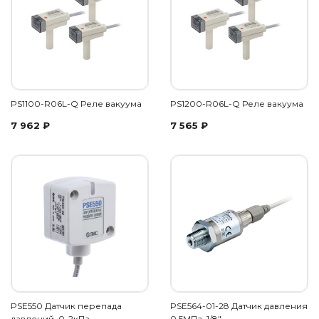
PS1100-R06L-Q Реле вакуума
PS1200-R06L-Q Реле вакуума
7 962
₽
7 565
₽
PSE550 Датчик перепада
PSE564-01-28 Датчик давления
давлений, 0-2кПа,…
0.5МПа, 1/8",…